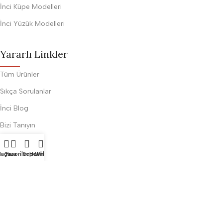
İnci Küpe Modelleri
İnci Yüzük Modelleri
Yararlı Linkler
Tüm Ürünler
Sıkça Sorulanlar
İnci Blog
Bizi Tanıyın
İletişim
ağaza
Favoriler
Sepet
Hesabım
Whatsapp
Sözleşmeler
Gizlilik ve Güvenlik
İptal ve İade Şartları