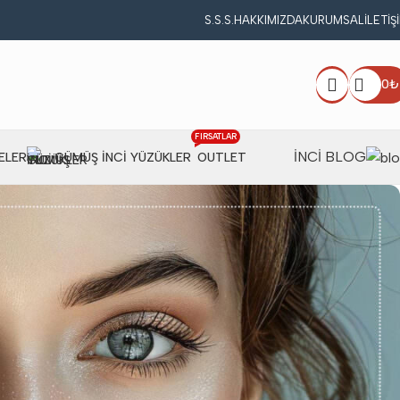
S.S.S.
HAKKIMIZDA
KURUMSAL
İLETIŞ
0
₺
FIRSATLAR
İNCİ BLOG
ELER
GÜMÜŞ İNCI YÜZÜKLER
OUTLET