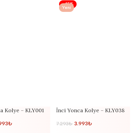
-45%
Yeni
ca Kolye – KLY001
İnci Yonca Kolye – KLY038
993
₺
3.993
₺
7.293
₺