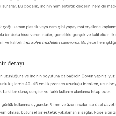
k sunarlar. Bu doğallık, incinin hem estetik değerini hem de mad
lik çoğu zaman plastik veya cam gibi yapay materyallerle kaplanmış
ir doku hissi veren inciler, genellikle gerçek ve kalitelidir. İlki
if ve kaliteli
inci kolye modelleri
sunuyoruz. Böylece hem şıklığ
cir detayı
in uzunluğuna ve incinin boyutuna da bağlıdır. Boyun yapınız, yüz 
boyunlu kişilerde 40-45 cm’lik prenses uzunluğu idealken, uzun bo
arklı bir duruş sergiler ve farklı kullanım alanlarına hitap eder.
e günlük kullanıma uygundur. 9 mm ve üzeri inciler ise özel davet
 uyum olması, bütünsel bir estetik yakalamanızı sağlar. Rose altın zi