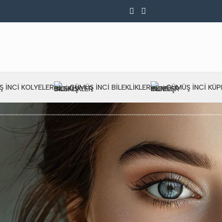
 İNCI KOLYELER
GÜMÜŞ İNCI BILEKLIKLER
GÜMÜŞ İNCI KÜP