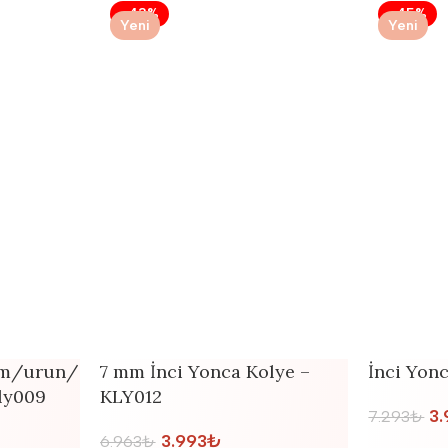
-43%
-45%
Yeni
Yeni
com/urun/
7 mm İnci Yonca Kolye –
İnci Yon
ly009
KLY012
3.
7.293
₺
3.993
₺
6.963
₺