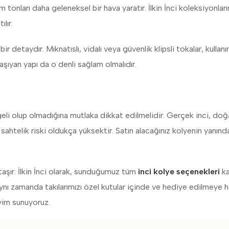
 tonları daha geleneksel bir hava yaratır. İlkin İnci koleksiyonlar
ılır.
 detaydır. Mıknatıslı, vidalı veya güvenlik klipsli tokalar, kullanı
aşıyan yapı da o denli sağlam olmalıdır.
geli olup olmadığına mutlaka dikkat edilmelidir. Gerçek inci, doğ
 sahtelik riski oldukça yüksektir. Satın alacağınız kolyenin yanında
şır. İlkin İnci olarak, sunduğumuz tüm
inci kolye seçenekleri
ka
 Aynı zamanda takılarımızı özel kutular içinde ve hediye edilmeye h
eyim sunuyoruz.