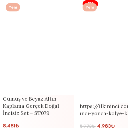
-17%
Yeni
Yeni
Gümüş ve Beyaz Altın
Kaplama Gerçek Doğal
https://ilkininci.
İncisiz Set – ST079
inci-yonca-kolye-k
8.481
₺
4.983
₺
5.973
₺