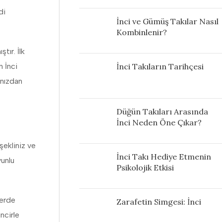
di
İnci ve Gümüş Takılar Nasıl
Kombinlenir?
tır. İlk
n İnci
İnci Takıların Tarihçesi
ınızdan
Düğün Takıları Arasında
İnci Neden Öne Çıkar?
şekliniz ve
İnci Takı Hediye Etmenin
yunlu
Psikolojik Etkisi
lerde
Zarafetin Simgesi: İnci
ncirle