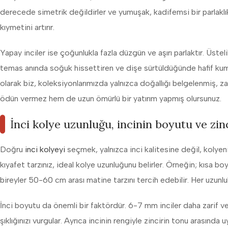
derecede simetrik değildirler ve yumuşak, kadifemsi bir parlaklı
kıymetini artırır.
Yapay inciler ise çoğunlukla fazla düzgün ve aşırı parlaktır. Üste
temas anında soğuk hissettiren ve dişe sürtüldüğünde hafif kumlu b
olarak biz, koleksiyonlarımızda yalnızca doğallığı belgelenmiş, zar
ödün vermez hem de uzun ömürlü bir yatırım yapmış olursunuz.
İnci kolye uzunluğu, incinin boyutu ve zin
Doğru
inci kolyeyi
seçmek, yalnızca inci kalitesine değil, kolyen
kıyafet tarzınız, ideal kolye uzunluğunu belirler. Örneğin; kısa 
bireyler 50-60 cm arası matine tarzını tercih edebilir. Her uzunluk f
İnci boyutu da önemli bir faktördür. 6-7 mm inciler daha zarif v
şıklığınızı vurgular. Ayrıca incinin rengiyle zincirin tonu arasında