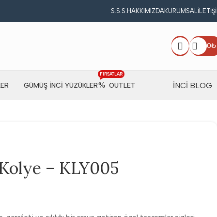
S.S.S.
HAKKIMIZDA
KURUMSAL
İLETIŞ
0
₺
FIRSATLAR
İNCİ BLOG
LER
GÜMÜŞ İNCI YÜZÜKLER
OUTLET
 Kolye – KLY005