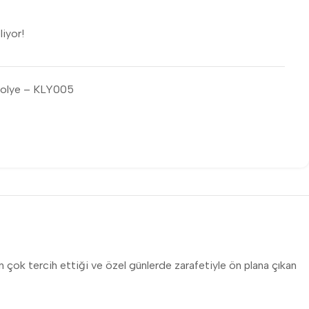
liyor!
Kolye – KLY005
 en çok tercih ettiği ve özel günlerde zarafetiyle ön plana çıkan