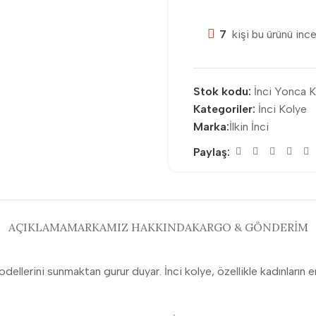
7
kişi bu ürünü ince
Stok kodu:
İnci Yonca 
Kategoriler:
İnci Kolye
Marka:
İlkin İnci
Paylaş:
AÇIKLAMA
MARKAMIZ HAKKINDA
KARGO & GÖNDERIM
modellerini sunmaktan gurur duyar. İnci kolye, özellikle kadınların