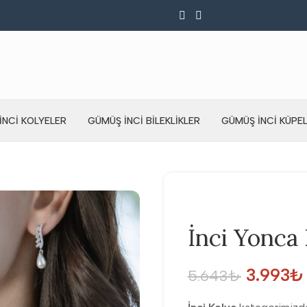
İNCI KOLYELER
GÜMÜŞ İNCI BILEKLIKLER
GÜMÜŞ İNCI KÜPE
İnci Yonca
3.993
₺
5.643
₺