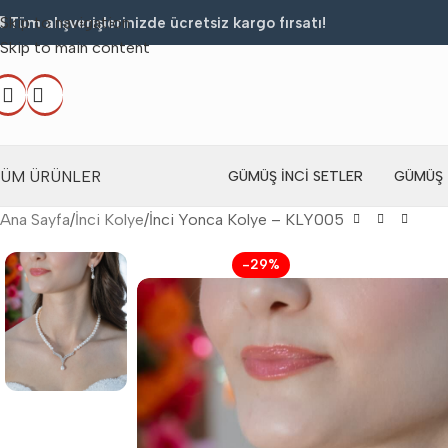
Skip to navigation
 Tüm alışverişlerinizde ücretsiz kargo fırsatı!
Skip to main content
TÜM ÜRÜNLER
GÜMÜŞ İNCI SETLER
GÜMÜŞ 
Ana Sayfa
İnci Kolye
İnci Yonca Kolye – KLY005
-29%