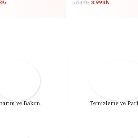
3
₺
3.993
₺
5.643
₺
narım ve Bakım
Temizleme ve Par