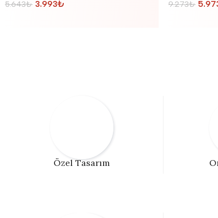
3.993
₺
5.97
5.643
₺
9.273
₺
Özel Tasarım
O