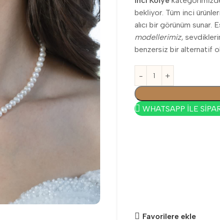
İnci Kolye
kategorimizde, 
bekliyor. Tüm inci ürünl
alıcı bir görünüm sunar. 
modellerimiz
, sevdikler
benzersiz bir alternatif o
WHATSAPP İLE SİPAR
Favorilere ekle