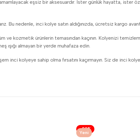
i tamamlayacak eşsiz bir aksesuardır. İster günlük hayatta, ister öz
ız. Bu nedenle, inci kolye satın aldığınızda, ücretsiz kargo avanta
füm ve kozmetik ürünlerin temasından kaçının. Kolyenizi temizleme
neş ışığı almayan bir yerde muhafaza edin.
uhteşem inci kolyeye sahip olma fırsatını kaçırmayın. Siz de inci 
-29%
Yeni