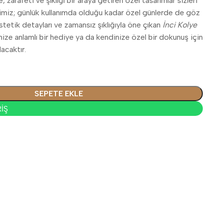
zarafeti ve şıklığı bir araya getiren özel tasarımlar sizleri
erimiz; günlük kullanımda olduğu kadar özel günlerde de göz
Estetik detayları ve zamansız şıklığıyla öne çıkan
İnci Kolye
inize anlamlı bir hediye ya da kendinize özel bir dokunuş için
lacaktır.
SEPETE EKLE
İŞ