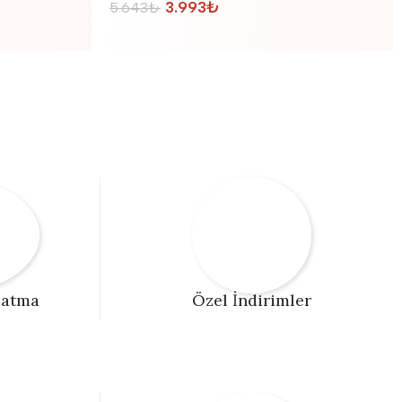
3.993
₺
5.643
₺
latma
Özel İndirimler