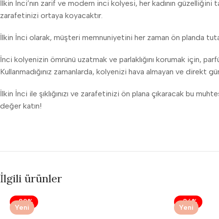
İlkin İnci’nın zarif ve modern inci kolyesi, her kadının güzelliğin
zarafetinizi ortaya koyacaktır.
İlkin İnci olarak, müşteri memnuniyetini her zaman ön planda tutar
İnci kolyenizin ömrünü uzatmak ve parlaklığını korumak için, par
Kullanmadığınız zamanlarda, kolyenizi hava almayan ve direkt gü
İlkin İnci ile şıklığınızı ve zarafetinizi ön plana çıkaracak bu m
değer katın!
İlgili ürünler
-29%
-36%
Yeni
Yeni