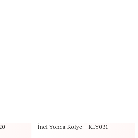
20
İnci Yonca Kolye – KLY031