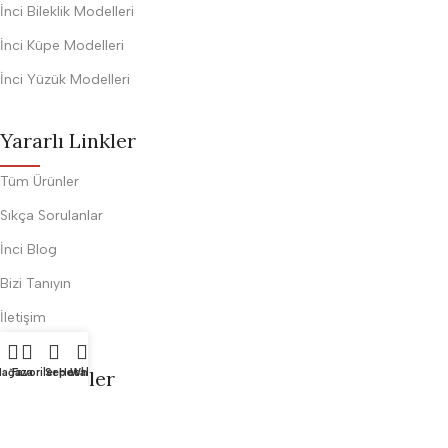
İnci Bileklik Modelleri
İnci Küpe Modelleri
İnci Yüzük Modelleri
Yararlı Linkler
Tüm Ürünler
Sıkça Sorulanlar
İnci Blog
Bizi Tanıyın
İletişim
Sözleşmeler
ağaza
Favoriler
Sepet
Hesabım
Whatsapp
Gizlilik ve Güvenlik