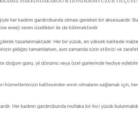
RKAMIZ HAKKINDA
KARGO & GÖNDERIM
YÜZÜK ÖLÇÜSÜ 
yle her kadının gardırobunda olması gereken bir aksesuardır. Bu yü
ine enerji veren özellikleri ile de bilinmektedir.
eçilerek tasarlanmaktadır. Her bir yüzük, en yüksek kalitede malze
n şıklığını tamamlarken, aynı zamanda sizin stilinizi ve zarafetin
nize doğum günü, yıl dönümü veya özel günlerinde hediye edebilirsi
i hizmetlerimizin kalitesinden emin olmalarını sağlamak için, her
uardır. Her kadının gardırobunda mutlaka bir İnci yüzük bulunmalıdır