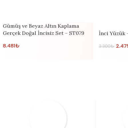
Gümüş ve Beyaz Altın Kaplama
Gerçek Doğal İncisiz Set – ST079
İnci Yüzük 
8.481
₺
2.47
3.300
₺