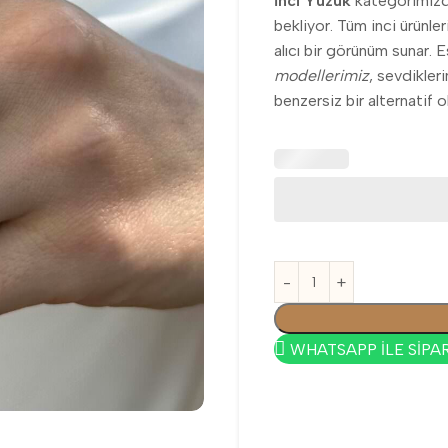
İnci Yüzük
kategorimizde,
bekliyor. Tüm inci ürünl
alıcı bir görünüm sunar. 
modellerimiz
, sevdikler
benzersiz bir alternatif o
WHATSAPP İLE SİPAR