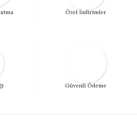
latma
Özel İndirimler
ği
Güvenli Ödeme