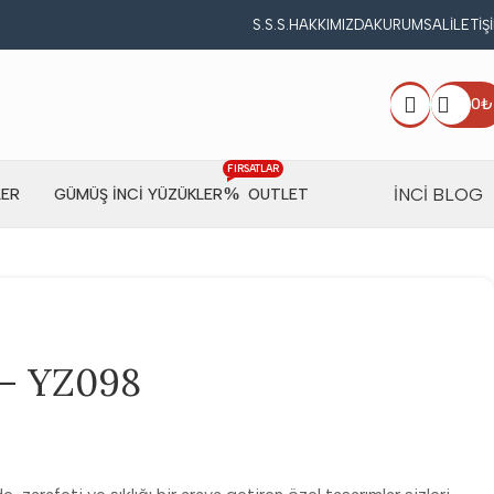
S.S.S.
HAKKIMIZDA
KURUMSAL
İLETIŞ
0
₺
FIRSATLAR
İNCİ BLOG
LER
GÜMÜŞ İNCI YÜZÜKLER
OUTLET
 – YZ098