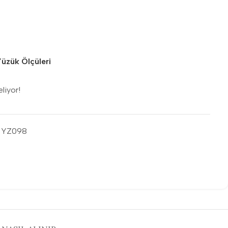
üzük Ölçüleri
eliyor!
– YZ098