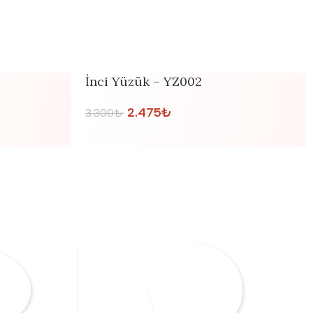
İnci Yüzük – YZ002
2.475
₺
3.300
₺