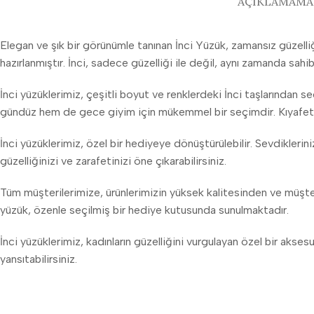
AÇIKLAMA
MA
Elegan ve şık bir görünümle tanınan İnci Yüzük, zamansız güzelliği
hazırlanmıştır. İnci, sadece güzelliği ile değil, aynı zamanda sahib
İnci yüzüklerimiz, çeşitli boyut ve renklerdeki İnci taşlarından s
gündüz hem de gece giyim için mükemmel bir seçimdir. Kıyafetinizi
İnci yüzüklerimiz, özel bir hediyeye dönüştürülebilir. Sevdikleri
güzelliğinizi ve zarafetinizi öne çıkarabilirsiniz.
Tüm müşterilerimize, ürünlerimizin yüksek kalitesinden ve müşter
yüzük, özenle seçilmiş bir hediye kutusunda sunulmaktadır.
İnci yüzüklerimiz, kadınların güzelliğini vurgulayan özel bir akses
yansıtabilirsiniz.