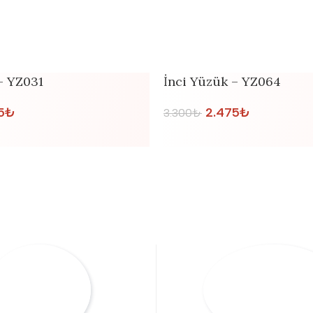
– YZ031
İnci Yüzük – YZ064
5
₺
2.475
₺
3.300
₺