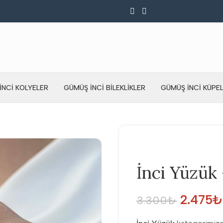
İNCI KOLYELER
GÜMÜŞ İNCI BILEKLIKLER
GÜMÜŞ İNCI KÜPE
İnci Yüzük
2.475
₺
3.300
₺