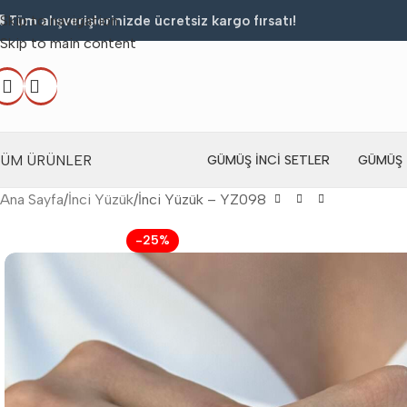
Skip to navigation
 Tüm alışverişlerinizde ücretsiz kargo fırsatı!
Skip to main content
TÜM ÜRÜNLER
GÜMÜŞ İNCI SETLER
GÜMÜŞ 
Ana Sayfa
İnci Yüzük
İnci Yüzük – YZ098
-25%