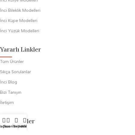
İnci Kolye Modelleri
İnci Bileklik Modelleri
İnci Küpe Modelleri
İnci Yüzük Modelleri
Yararlı Linkler
Tüm Ürünler
Sıkça Sorulanlar
İnci Blog
Bizi Tanıyın
İletişim
Sözleşmeler
ağaza
Favoriler
Sepet
Hesabım
Whatsapp
Gizlilik ve Güvenlik